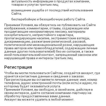
актуальность информации о продуктах компании,
товарах и услугах третьих лиц;
возмещение ущерба от последствий использования
Сайта;
бесперебойную и безошибочную работу Сайта.
Принимая Условия, вы обязуетесь не публиковать на Сайте
изображения, комментарии, отзывы, содержащие или
продвигающие ненормативную лексику, материалы
оскорбительного, непристойного характера,
пропагандирующие насилие, экстремистские взгляды,
дискриминацию, разжигание религиозной, расовой,
политической или межнациональной розни, нарушающие
права авторов или правообладателей, содержащие личные
данные других пользователя(ей) без их согласия, а также
иной пользовательский контент, запрещенный законом или
нарушающий права и интересы третьих лиц.
Регистрация
Чтобы вы могли пользоваться Сайтом, создаётся аккаунт, где
хранятся контактные данные и сведения о заказах.
При регистрации вы оставляете личные данные: имя, номер
телефона, адрес электронной почты (если есть) и адрес, по
которому будет оказываться услуга.
Принимая Условия, вы свободно, в своей воле, действуя в
своем интересе, даёте согласие компании-партнеру на
обработку предоставленных вами данных.
Аккаунт вы можете удалить в любой момент.